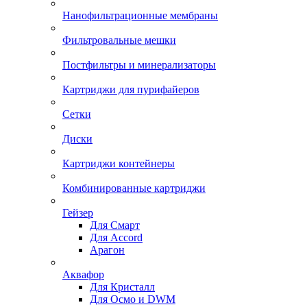
Нанофильтрационные мембраны
Фильтровальные мешки
Постфильтры и минерализаторы
Картриджи для пурифайеров
Сетки
Диски
Картриджи контейнеры
Комбинированные картриджи
Гейзер
Для Смарт
Для Accord
Арагон
Аквафор
Для Кристалл
Для Осмо и DWM