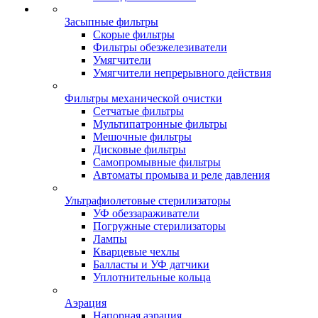
Засыпные фильтры
Скорые фильтры
Фильтры обезжелезиватели
Умягчители
Умягчители непрерывного действия
Фильтры механической очистки
Сетчатые фильтры
Мультипатронные фильтры
Мешочные фильтры
Дисковые фильтры
Самопромывные фильтры
Автоматы промыва и реле давления
Ультрафиолетовые стерилизаторы
УФ обеззараживатели
Погружные стерилизаторы
Лампы
Кварцевые чехлы
Балласты и УФ датчики
Уплотнительные кольца
Аэрация
Напорная аэрация