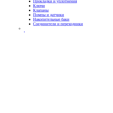
Прокладки и уплотнения
Ключи
Клапаны
Помпы и датчики
Накопительные баки
Соединители и переходники
Аксессуары
TDS и pH метры
Краны для питьевых фильтров
Рычажковые краны
Клавишные краны
Смесители с питьевым краном
Системы очистки
Фильтры от железа
Умягчители воды
Очистка от сероводорода
Фильтры от песка
Кабинетные фильтры
Кабинетные умягчители
Кабинетные системы
Кабинеты без загрузки