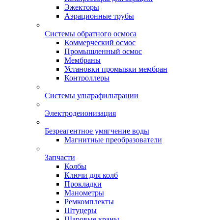
Эжекторы
Аэрационные трубы
Системы обратного осмоса
Коммерческий осмос
Промышленный осмос
Мембраны
Установки промывки мембран
Контроллеры
Системы ультрафильтрации
Электродеионизация
Безреагентное умягчение воды
Магнитные преобразователи
Запчасти
Колбы
Ключи для колб
Прокладки
Манометры
Ремкомплекты
Штуцеры
Шаровые краны