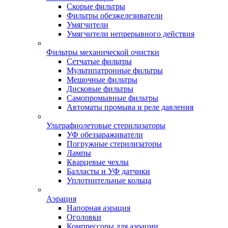
Скорые фильтры
Фильтры обезжелезиватели
Умягчители
Умягчители непрерывного действия
Фильтры механической очистки
Сетчатые фильтры
Мультипатронные фильтры
Мешочные фильтры
Дисковые фильтры
Самопромывные фильтры
Автоматы промыва и реле давления
Ультрафиолетовые стерилизаторы
УФ обеззараживатели
Погружные стерилизаторы
Лампы
Кварцевые чехлы
Балласты и УФ датчики
Уплотнительные кольца
Аэрация
Напорная аэрация
Оголовки
Компрессоры для аэрации