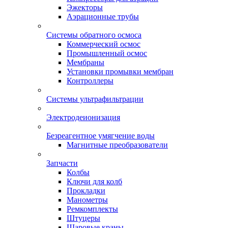
Эжекторы
Аэрационные трубы
Системы обратного осмоса
Коммерческий осмос
Промышленный осмос
Мембраны
Установки промывки мембран
Контроллеры
Системы ультрафильтрации
Электродеионизация
Безреагентное умягчение воды
Магнитные преобразователи
Запчасти
Колбы
Ключи для колб
Прокладки
Манометры
Ремкомплекты
Штуцеры
Шаровые краны