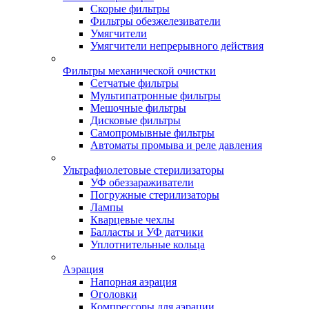
Скорые фильтры
Фильтры обезжелезиватели
Умягчители
Умягчители непрерывного действия
Фильтры механической очистки
Сетчатые фильтры
Мультипатронные фильтры
Мешочные фильтры
Дисковые фильтры
Самопромывные фильтры
Автоматы промыва и реле давления
Ультрафиолетовые стерилизаторы
УФ обеззараживатели
Погружные стерилизаторы
Лампы
Кварцевые чехлы
Балласты и УФ датчики
Уплотнительные кольца
Аэрация
Напорная аэрация
Оголовки
Компрессоры для аэрации