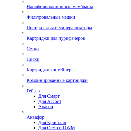
Нанофильтрационные мембраны
Фильтровальные мешки
Постфильтры и минерализаторы
Картриджи для пурифайеров
Сетки
Диски
Картриджи контейнеры
Комбинированные картриджи
Гейзер
Для Смарт
Для Accord
Арагон
Аквафор
Для Кристалл
Для Осмо и DWM