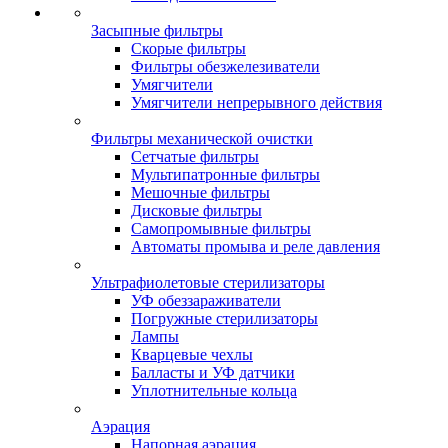
Засыпные фильтры
Скорые фильтры
Фильтры обезжелезиватели
Умягчители
Умягчители непрерывного действия
Фильтры механической очистки
Сетчатые фильтры
Мультипатронные фильтры
Мешочные фильтры
Дисковые фильтры
Самопромывные фильтры
Автоматы промыва и реле давления
Ультрафиолетовые стерилизаторы
УФ обеззараживатели
Погружные стерилизаторы
Лампы
Кварцевые чехлы
Балласты и УФ датчики
Уплотнительные кольца
Аэрация
Напорная аэрация