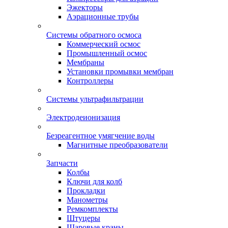
Эжекторы
Аэрационные трубы
Системы обратного осмоса
Коммерческий осмос
Промышленный осмос
Мембраны
Установки промывки мембран
Контроллеры
Системы ультрафильтрации
Электродеионизация
Безреагентное умягчение воды
Магнитные преобразователи
Запчасти
Колбы
Ключи для колб
Прокладки
Манометры
Ремкомплекты
Штуцеры
Шаровые краны