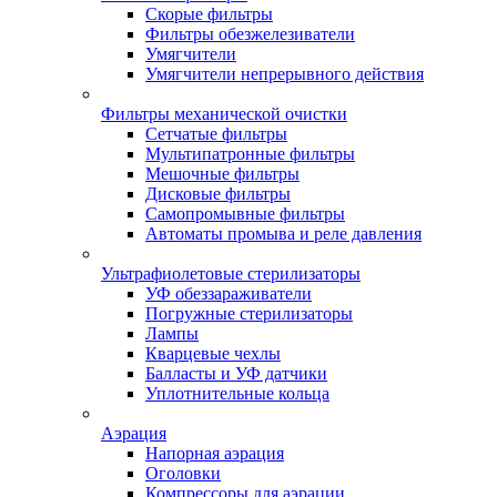
Скорые фильтры
Фильтры обезжелезиватели
Умягчители
Умягчители непрерывного действия
Фильтры механической очистки
Сетчатые фильтры
Мультипатронные фильтры
Мешочные фильтры
Дисковые фильтры
Самопромывные фильтры
Автоматы промыва и реле давления
Ультрафиолетовые стерилизаторы
УФ обеззараживатели
Погружные стерилизаторы
Лампы
Кварцевые чехлы
Балласты и УФ датчики
Уплотнительные кольца
Аэрация
Напорная аэрация
Оголовки
Компрессоры для аэрации